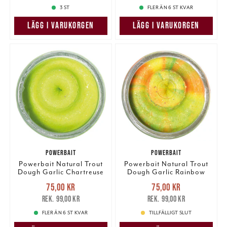
3 ST
FLER ÄN 6 ST KVAR
LÄGG I VARUKORGEN
LÄGG I VARUKORGEN
POWERBAIT
POWERBAIT
Powerbait Natural Trout
Powerbait Natural Trout
Dough Garlic Chartreuse
Dough Garlic Rainbow
Glitter
Glitter
Nuvarande pris
:
Nuvarande pris
:
75,00 kr
75,00 kr
75,00 kr
Tidigare pris
:
75,00 kr
Tidigare pris
:
99,00 kr
99,00 kr
99,00 kr
99,00 kr
FLER ÄN 6 ST KVAR
TILLFÄLLIGT SLUT