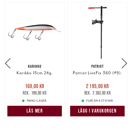
KARIKKO
PATRIOT
Karikko 15cm 24g.
Patriot LiveFix 360 (#9).
Nuvarande pris
:
Nuvarande pris
:
169,00 kr
2 195,00 kr
169,00 kr
Tidigare pris
:
2 195,00 kr
Tidigare pris
:
199,00 kr
2 383,00 kr
199,00 kr
2 383,00 kr
FINNS I LAGER.
FLER ÄN 6 ST KVAR
LÄS MER
LÄGG I VARUKORGEN