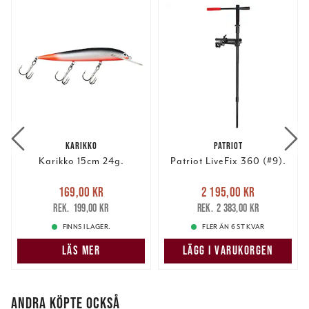
KARIKKO
PATRIOT
Karikko 15cm 24g.
Patriot LiveFix 360 (#9).
Nuvarande pris
:
Nuvarande pris
:
169,00 kr
2 195,00 kr
169,00 kr
Tidigare pris
:
2 195,00 kr
Tidigare pris
:
199,00 kr
2 383,00 kr
199,00 kr
2 383,00 kr
FINNS I LAGER.
FLER ÄN 6 ST KVAR
LÄS MER
LÄGG I VARUKORGEN
ANDRA KÖPTE OCKSÅ