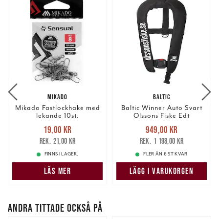
MIKADO
BALTIC
Mikado Fastlockhake med
Baltic Winner Auto Svart
lekande 10st.
Olssons Fiske Edt
Nuvarande pris
:
Nuvarande pris
:
19,00 kr
949,00 kr
19,00 kr
Tidigare pris
:
949,00 kr
Tidigare pris
:
21,00 kr
1 198,00 kr
21,00 kr
1 198,00 kr
FINNS I LAGER.
FLER ÄN 6 ST KVAR
LÄS MER
LÄGG I VARUKORGEN
ANDRA TITTADE OCKSÅ PÅ