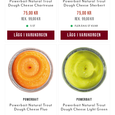
Powerbait Natural Trout
Powerbait Natural Trout
Dough Cheese Chartreuse
Dough Cheese Sherbert
Glitter
Glitter
Nuvarande pris
:
Nuvarande pris
:
75,00 kr
75,00 kr
75,00 kr
Tidigare pris
:
75,00 kr
Tidigare pris
:
99,00 kr
99,00 kr
99,00 kr
99,00 kr
5 ST
FLER ÄN 6 ST KVAR
LÄGG I VARUKORGEN
LÄGG I VARUKORGEN
POWERBAIT
POWERBAIT
Powerbait Natural Trout
Powerbait Natural Trout
Dough Cheese Fluo
Dough Cheese Light Green
Orange Glitter
Glitter
Nuvarande pris
:
Nuvarande pris
: