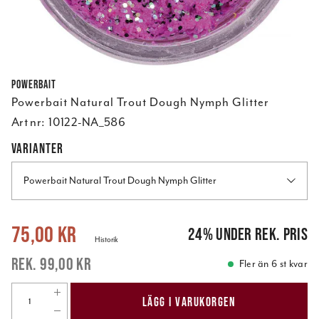
Powerbait
Powerbait Natural Trout Dough Nymph Glitter
Art nr:
10122-NA_586
VARIANTER
Powerbait Natural Trout Dough Nymph Glitter
Nuvarande pris
:
75,00 kr
Tidigare pris
:
99,00 kr
75,00 kr
24
%
under rek. pris
Historik
99,00 kr
Fler än 6 st kvar
LÄGG I VARUKORGEN