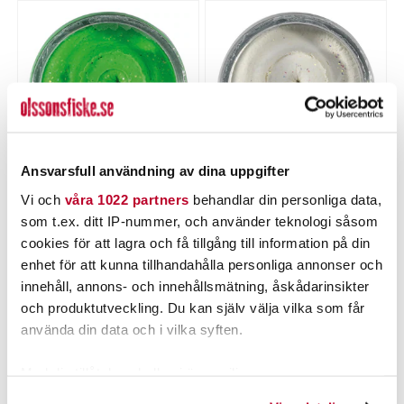
Ansvarsfull användning av dina uppgifter
POWERBAIT
POWERBAIT
Vi och
våra 1022 partners
behandlar din personliga data,
Powerbait Natural Trout
Powerbait Natural Trout
som t.ex. ditt IP-nummer, och använder teknologi såsom
Dough Garlic Spring
Dough Garlic White Glitter
cookies för att lagra och få tillgång till information på din
Green Glitter
Nuvarande pris
:
Nuvarande pris
:
75,00 kr
75,00 kr
75,00 kr
Tidigare pris
:
75,00 kr
Tidigare pris
:
enhet för att kunna tillhandahålla personliga annonser och
99,00 kr
99,00 kr
99,00 kr
99,00 kr
innehåll, annons- och innehållsmätning, åskådarinsikter
6 ST
FLER ÄN 6 ST KVAR
och produktutveckling. Du kan själv välja vilka som får
använda din data och i vilka syften.
LÄGG I VARUKORGEN
LÄGG I VARUKORGEN
Med din tillåtelse skulle vi även vilja:
Samla in information om din geografiska plats som