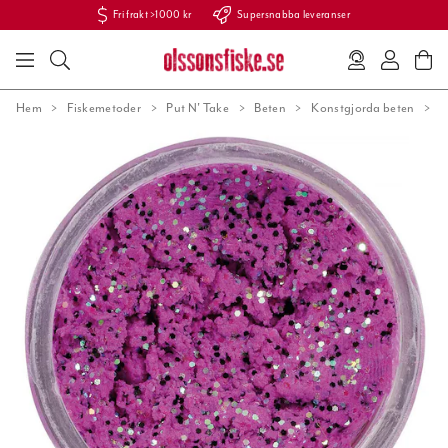
Fri frakt >1000 kr
Supersnabba leveranser
Hem
Fiskemetoder
Put N' Take
Beten
Konstgjorda beten
P