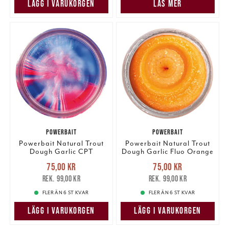
LÄGG I VARUKORGEN
LÄS MER
POWERBAIT
POWERBAIT
Powerbait Natural Trout
Powerbait Natural Trout
Dough Garlic CPT
Dough Garlic Fluo Orange
America Glitter
Glitter
Nuvarande pris
:
Nuvarande pris
:
75,00 kr
75,00 kr
75,00 kr
Tidigare pris
:
75,00 kr
Tidigare pris
:
99,00 kr
99,00 kr
99,00 kr
99,00 kr
FLER ÄN 6 ST KVAR
FLER ÄN 6 ST KVAR
LÄGG I VARUKORGEN
LÄGG I VARUKORGEN