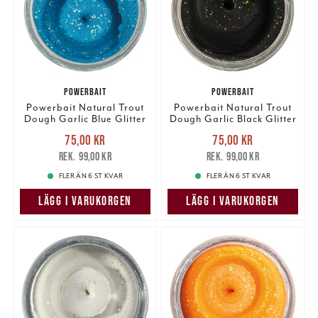
POWERBAIT
POWERBAIT
Powerbait Natural Trout
Powerbait Natural Trout
Dough Garlic Blue Glitter
Dough Garlic Black Glitter
Nuvarande pris
:
Nuvarande pris
:
75,00 kr
75,00 kr
75,00 kr
Tidigare pris
:
75,00 kr
Tidigare pris
:
99,00 kr
99,00 kr
99,00 kr
99,00 kr
FLER ÄN 6 ST KVAR
FLER ÄN 6 ST KVAR
LÄGG I VARUKORGEN
LÄGG I VARUKORGEN