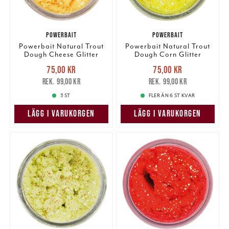
POWERBAIT
POWERBAIT
Powerbait Natural Trout
Powerbait Natural Trout
Dough Cheese Glitter
Dough Corn Glitter
Nuvarande pris
:
Nuvarande pris
:
75,00 kr
75,00 kr
75,00 kr
Tidigare pris
:
75,00 kr
Tidigare pris
:
99,00 kr
99,00 kr
99,00 kr
99,00 kr
3 ST
FLER ÄN 6 ST KVAR
LÄGG I VARUKORGEN
LÄGG I VARUKORGEN