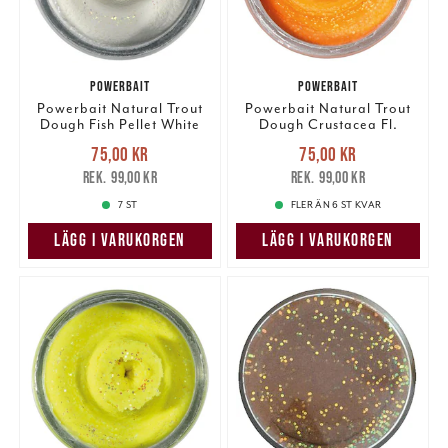
POWERBAIT
POWERBAIT
Powerbait Natural Trout
Powerbait Natural Trout
Dough Fish Pellet White
Dough Crustacea Fl.
Glitter
Orange Glitter
Nuvarande pris
:
Nuvarande pris
:
75,00 kr
75,00 kr
75,00 kr
Tidigare pris
:
75,00 kr
Tidigare pris
:
99,00 kr
99,00 kr
99,00 kr
99,00 kr
7 ST
FLER ÄN 6 ST KVAR
LÄGG I VARUKORGEN
LÄGG I VARUKORGEN