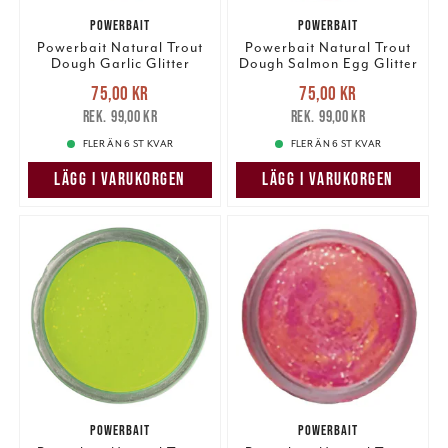
POWERBAIT
POWERBAIT
Powerbait Natural Trout
Powerbait Natural Trout
Dough Garlic Glitter
Dough Salmon Egg Glitter
Nuvarande pris
:
Nuvarande pris
:
75,00 kr
75,00 kr
75,00 kr
Tidigare pris
:
75,00 kr
Tidigare pris
:
99,00 kr
99,00 kr
99,00 kr
99,00 kr
FLER ÄN 6 ST KVAR
FLER ÄN 6 ST KVAR
LÄGG I VARUKORGEN
LÄGG I VARUKORGEN
POWERBAIT
POWERBAIT