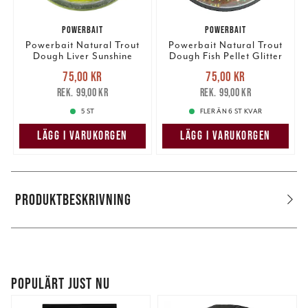
POWERBAIT
POWERBAIT
Powerbait Natural Trout
Powerbait Natural Trout
Dough Liver Sunshine
Dough Fish Pellet Glitter
Yellow Glitter
Nuvarande pris
:
Nuvarande pris
:
75,00 kr
75,00 kr
75,00 kr
Tidigare pris
:
75,00 kr
Tidigare pris
:
99,00 kr
99,00 kr
99,00 kr
99,00 kr
5 ST
FLER ÄN 6 ST KVAR
LÄGG I VARUKORGEN
LÄGG I VARUKORGEN
PRODUKTBESKRIVNING
POPULÄRT JUST NU