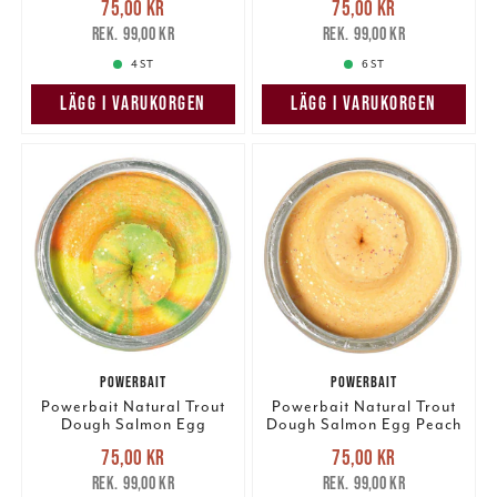
75,00 kr
75,00 kr
75,00 kr
Tidigare pris
:
75,00 kr
Tidigare pris
:
99,00 kr
99,00 kr
99,00 kr
99,00 kr
4 ST
6 ST
LÄGG I VARUKORGEN
LÄGG I VARUKORGEN
POWERBAIT
POWERBAIT
Powerbait Natural Trout
Powerbait Natural Trout
Dough Salmon Egg
Dough Salmon Egg Peach
Rainbow Glitter
Glitter
Nuvarande pris
:
Nuvarande pris
:
75,00 kr
75,00 kr
75,00 kr
Tidigare pris
:
75,00 kr
Tidigare pris
:
99,00 kr
99,00 kr
99,00 kr
99,00 kr