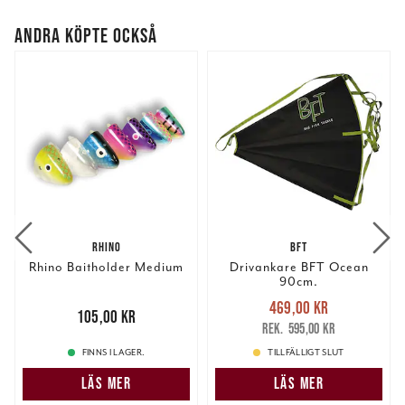
ANDRA KÖPTE OCKSÅ
RHINO
BFT
Rhino Baitholder Medium
Drivankare BFT Ocean
90cm.
Nuvarande pris
:
469,00 kr
Pris
:
105,00 kr
105,00 kr
469,00 kr
Tidigare pris
:
595,00 kr
595,00 kr
FINNS I LAGER.
TILLFÄLLIGT SLUT
LÄS MER
LÄS MER