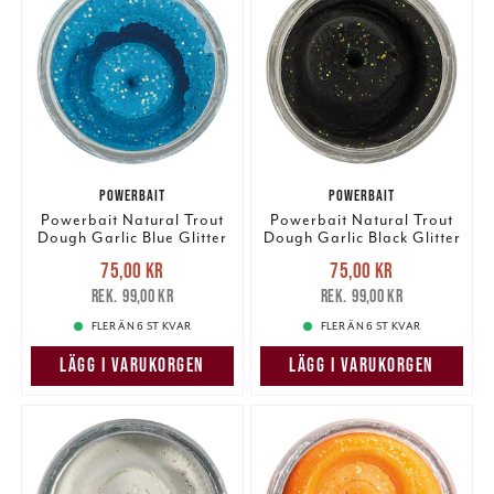
POWERBAIT
POWERBAIT
Powerbait Natural Trout
Powerbait Natural Trout
Dough Garlic Blue Glitter
Dough Garlic Black Glitter
Nuvarande pris
:
Nuvarande pris
:
75,00 kr
75,00 kr
75,00 kr
Tidigare pris
:
75,00 kr
Tidigare pris
:
99,00 kr
99,00 kr
99,00 kr
99,00 kr
FLER ÄN 6 ST KVAR
FLER ÄN 6 ST KVAR
LÄGG I VARUKORGEN
LÄGG I VARUKORGEN