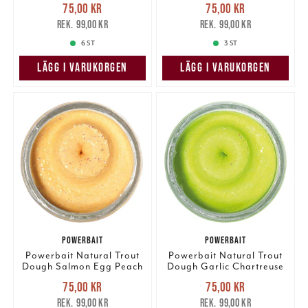
Nuvarande pris
:
Nuvarande pris
:
75,00 kr
75,00 kr
75,00 kr
Tidigare pris
:
75,00 kr
Tidigare pris
:
99,00 kr
99,00 kr
99,00 kr
99,00 kr
6 ST
3 ST
LÄGG I VARUKORGEN
LÄGG I VARUKORGEN
POWERBAIT
POWERBAIT
Powerbait Natural Trout
Powerbait Natural Trout
Dough Salmon Egg Peach
Dough Garlic Chartreuse
Glitter
Glitter
Nuvarande pris
:
Nuvarande pris
:
75,00 kr
75,00 kr
75,00 kr
Tidigare pris
:
75,00 kr
Tidigare pris
:
99,00 kr
99,00 kr
99,00 kr
99,00 kr