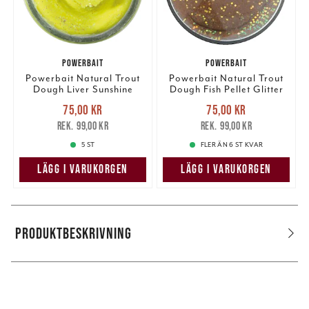
POWERBAIT
POWERBAIT
Powerbait Natural Trout
Powerbait Natural Trout
Dough Liver Sunshine
Dough Fish Pellet Glitter
Yellow Glitter
Nuvarande pris
:
Nuvarande pris
:
75,00 kr
75,00 kr
75,00 kr
Tidigare pris
:
75,00 kr
Tidigare pris
:
99,00 kr
99,00 kr
99,00 kr
99,00 kr
5 ST
FLER ÄN 6 ST KVAR
LÄGG I VARUKORGEN
LÄGG I VARUKORGEN
PRODUKTBESKRIVNING