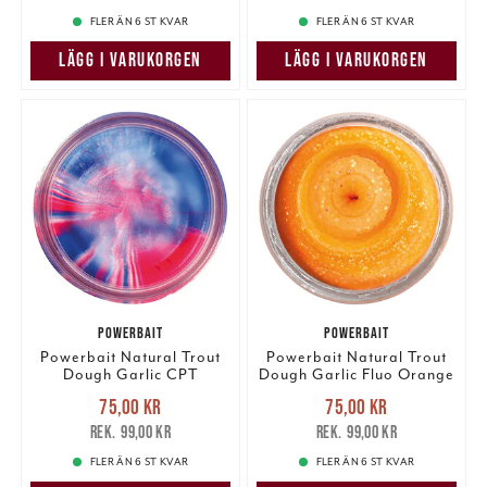
FLER ÄN 6 ST KVAR
FLER ÄN 6 ST KVAR
LÄGG I VARUKORGEN
LÄGG I VARUKORGEN
POWERBAIT
POWERBAIT
Powerbait Natural Trout
Powerbait Natural Trout
Dough Garlic CPT
Dough Garlic Fluo Orange
America Glitter
Glitter
Nuvarande pris
:
Nuvarande pris
:
75,00 kr
75,00 kr
75,00 kr
Tidigare pris
:
75,00 kr
Tidigare pris
:
99,00 kr
99,00 kr
99,00 kr
99,00 kr
FLER ÄN 6 ST KVAR
FLER ÄN 6 ST KVAR