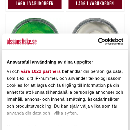
LÄGG I VARUKORGEN
LÄGG I VARUKORGEN
Ansvarsfull användning av dina uppgifter
Vi och
våra 1022 partners
behandlar din personliga data,
POWERBAIT
POWERBAIT
som t.ex. ditt IP-nummer, och använder teknologi såsom
Powerbait Natural Trout
Powerbait Natural Trout
cookies för att lagra och få tillgång till information på din
Dough Garlic Spring
Dough Garlic White Glitter
enhet för att kunna tillhandahålla personliga annonser och
Green Glitter
Nuvarande pris
:
Nuvarande pris
:
75,00 kr
75,00 kr
75,00 kr
Tidigare pris
:
75,00 kr
Tidigare pris
:
innehåll, annons- och innehållsmätning, åskådarinsikter
99,00 kr
99,00 kr
99,00 kr
99,00 kr
och produktutveckling. Du kan själv välja vilka som får
5 ST
FLER ÄN 6 ST KVAR
använda din data och i vilka syften.
LÄGG I VARUKORGEN
LÄGG I VARUKORGEN
Med din tillåtelse skulle vi även vilja: