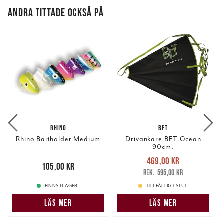
ANDRA TITTADE OCKSÅ PÅ
RHINO
BFT
Rhino Baitholder Medium
Drivankare BFT Ocean
90cm.
Nuvarande pris
:
469,00 kr
Pris
:
105,00 kr
105,00 kr
469,00 kr
Tidigare pris
:
595,00 kr
595,00 kr
FINNS I LAGER.
TILLFÄLLIGT SLUT
LÄS MER
LÄS MER