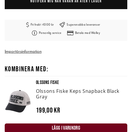
NOTIFERA MIG NÄR VARAN ÄR ÅTER I LAGER
Fri frakt >1000 kr
Supersnabba leveranser
Personlig service
Betala med Walley
Importörsinformation
KOMBINERA MED:
OLSSONS FISKE
Olssons Fiske Keps Snapback Black
Gray
199,00 kr
LÄGG I VARUKORG