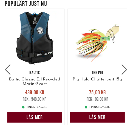
POPULÄRT JUST NU
BALTIC
THE PIG
Baltic Classic E.I Recycled
Pig Hula Chatterbait 15g
Marin/Svart
Nuvarande pris
:
Nuvarande pris
:
439,00 kr
75,00 kr
439,00 kr
Tidigare pris
:
75,00 kr
Tidigare pris
:
548,00 kr
99,00 kr
548,00 kr
99,00 kr
FINNS I LAGER.
FINNS I LAGER.
LÄS MER
LÄS MER