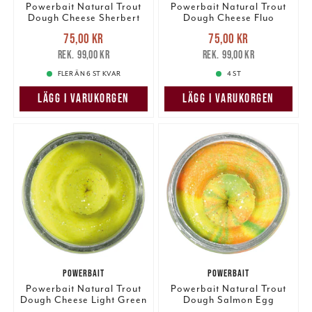
Powerbait Natural Trout
Powerbait Natural Trout
Dough Cheese Sherbert
Dough Cheese Fluo
Glitter
Orange Glitter
Nuvarande pris
:
Nuvarande pris
:
75,00 kr
75,00 kr
75,00 kr
Tidigare pris
:
75,00 kr
Tidigare pris
:
99,00 kr
99,00 kr
99,00 kr
99,00 kr
FLER ÄN 6 ST KVAR
4 ST
LÄGG I VARUKORGEN
LÄGG I VARUKORGEN
POWERBAIT
POWERBAIT
Powerbait Natural Trout
Powerbait Natural Trout
Dough Cheese Light Green
Dough Salmon Egg
Glitter
Rainbow Glitter