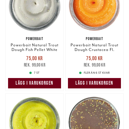
POWERBAIT
POWERBAIT
Powerbait Natural Trout
Powerbait Natural Trout
Dough Fish Pellet White
Dough Crustacea Fl.
Glitter
Orange Glitter
Nuvarande pris
:
Nuvarande pris
:
75,00 kr
75,00 kr
75,00 kr
Tidigare pris
:
75,00 kr
Tidigare pris
:
99,00 kr
99,00 kr
99,00 kr
99,00 kr
7 ST
FLER ÄN 6 ST KVAR
LÄGG I VARUKORGEN
LÄGG I VARUKORGEN