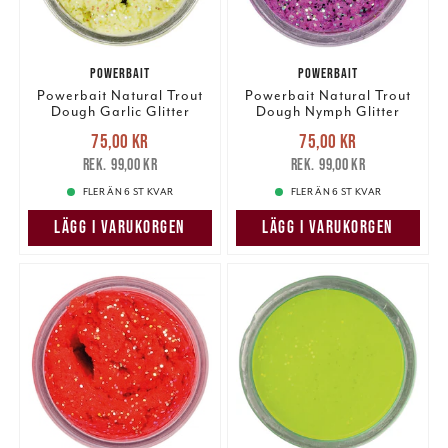
POWERBAIT
POWERBAIT
Powerbait Natural Trout
Powerbait Natural Trout
Dough Garlic Glitter
Dough Nymph Glitter
Nuvarande pris
:
Nuvarande pris
:
75,00 kr
75,00 kr
75,00 kr
Tidigare pris
:
75,00 kr
Tidigare pris
:
99,00 kr
99,00 kr
99,00 kr
99,00 kr
FLER ÄN 6 ST KVAR
FLER ÄN 6 ST KVAR
LÄGG I VARUKORGEN
LÄGG I VARUKORGEN