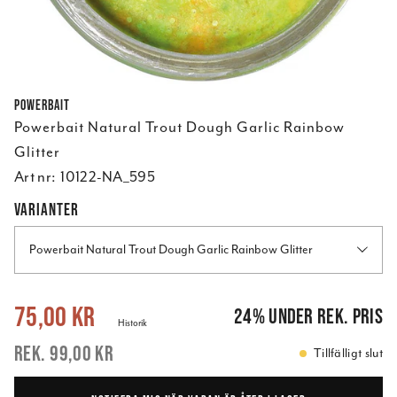
Powerbait
Powerbait Natural Trout Dough Garlic Rainbow
Glitter
Art nr:
10122-NA_595
VARIANTER
Powerbait Natural Trout Dough Garlic Rainbow Glitter
Nuvarande pris
:
75,00 kr
Tidigare pris
:
99,00 kr
75,00 kr
24
%
under rek. pris
Historik
99,00 kr
Tillfälligt slut