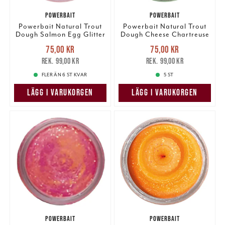
POWERBAIT
POWERBAIT
Powerbait Natural Trout
Powerbait Natural Trout
Dough Salmon Egg Glitter
Dough Cheese Chartreuse
Glitter
Nuvarande pris
:
Nuvarande pris
:
75,00 kr
75,00 kr
75,00 kr
Tidigare pris
:
75,00 kr
Tidigare pris
:
99,00 kr
99,00 kr
99,00 kr
99,00 kr
FLER ÄN 6 ST KVAR
5 ST
LÄGG I VARUKORGEN
LÄGG I VARUKORGEN
POWERBAIT
POWERBAIT