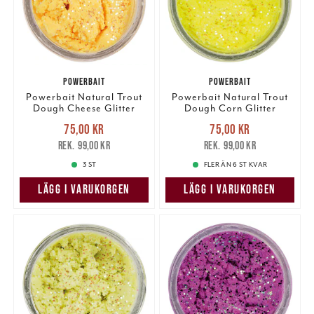
POWERBAIT
POWERBAIT
Powerbait Natural Trout
Powerbait Natural Trout
Dough Cheese Glitter
Dough Corn Glitter
Nuvarande pris
:
Nuvarande pris
:
75,00 kr
75,00 kr
75,00 kr
Tidigare pris
:
75,00 kr
Tidigare pris
:
99,00 kr
99,00 kr
99,00 kr
99,00 kr
3 ST
FLER ÄN 6 ST KVAR
LÄGG I VARUKORGEN
LÄGG I VARUKORGEN