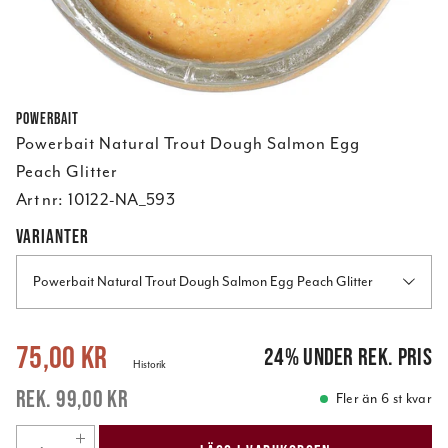
Powerbait
Powerbait Natural Trout Dough Salmon Egg
Peach Glitter
Art nr:
10122-NA_593
VARIANTER
Powerbait Natural Trout Dough Salmon Egg Peach Glitter
Nuvarande pris
:
75,00 kr
Tidigare pris
:
99,00 kr
75,00 kr
24
%
under rek. pris
Historik
99,00 kr
Fler än 6 st kvar