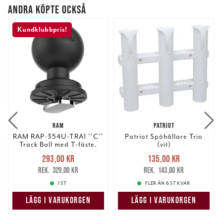
ANDRA KÖPTE OCKSÅ
Kundklubbpris!
RAM
PATRIOT
RAM RAP-354U-TRA1 ''C''
Patriot Spöhållare Trio
Track Ball med T-fäste.
(vit)
Nuvarande pris
:
Nuvarande pris
:
293,00 kr
135,00 kr
293,00 kr
Tidigare pris
:
135,00 kr
Tidigare pris
:
329,00 kr
143,00 kr
329,00 kr
143,00 kr
1 ST
FLER ÄN 6 ST KVAR
LÄGG I VARUKORGEN
LÄGG I VARUKORGEN