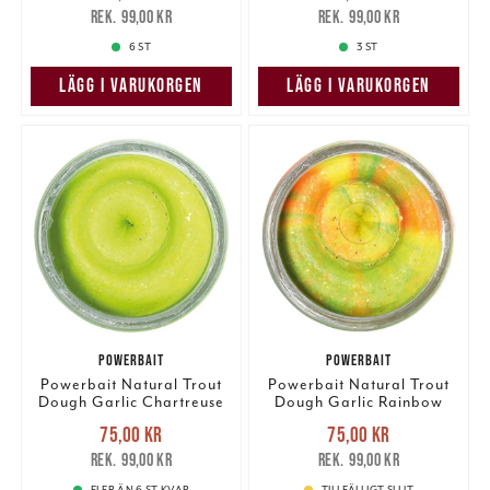
75,00 kr
Tidigare pris
:
75,00 kr
Tidigare pris
:
99,00 kr
99,00 kr
99,00 kr
99,00 kr
6 ST
3 ST
LÄGG I VARUKORGEN
LÄGG I VARUKORGEN
POWERBAIT
POWERBAIT
Powerbait Natural Trout
Powerbait Natural Trout
Dough Garlic Chartreuse
Dough Garlic Rainbow
Glitter
Glitter
Nuvarande pris
:
Nuvarande pris
:
75,00 kr
75,00 kr
75,00 kr
Tidigare pris
:
75,00 kr
Tidigare pris
:
99,00 kr
99,00 kr
99,00 kr
99,00 kr
FLER ÄN 6 ST KVAR
TILLFÄLLIGT SLUT