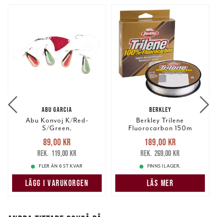
ABU GARCIA
BERKLEY
Abu Konvoj K/Red-
Berkley Trilene
S/Green.
Fluorocarbon 150m
Nuvarande pris
:
Nuvarande pris
:
89,00 kr
189,00 kr
89,00 kr
Tidigare pris
:
189,00 kr
Tidigare pris
:
119,00 kr
269,00 kr
119,00 kr
269,00 kr
FLER ÄN 6 ST KVAR
FINNS I LAGER.
LÄGG I VARUKORGEN
LÄS MER