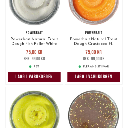
POWERBAIT
POWERBAIT
Powerbait Natural Trout
Powerbait Natural Trout
Dough Fish Pellet White
Dough Crustacea Fl.
Glitter
Orange Glitter
Nuvarande pris
:
Nuvarande pris
:
75,00 kr
75,00 kr
75,00 kr
Tidigare pris
:
75,00 kr
Tidigare pris
:
99,00 kr
99,00 kr
99,00 kr
99,00 kr
7 ST
FLER ÄN 6 ST KVAR
LÄGG I VARUKORGEN
LÄGG I VARUKORGEN