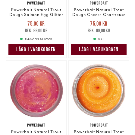
POWERBAIT
POWERBAIT
Powerbait Natural Trout
Powerbait Natural Trout
Dough Salmon Egg Glitter
Dough Cheese Chartreuse
Glitter
Nuvarande pris
:
Nuvarande pris
:
75,00 kr
75,00 kr
75,00 kr
Tidigare pris
:
75,00 kr
Tidigare pris
:
99,00 kr
99,00 kr
99,00 kr
99,00 kr
FLER ÄN 6 ST KVAR
5 ST
LÄGG I VARUKORGEN
LÄGG I VARUKORGEN
POWERBAIT
POWERBAIT
Powerbait Natural Trout
Powerbait Natural Trout