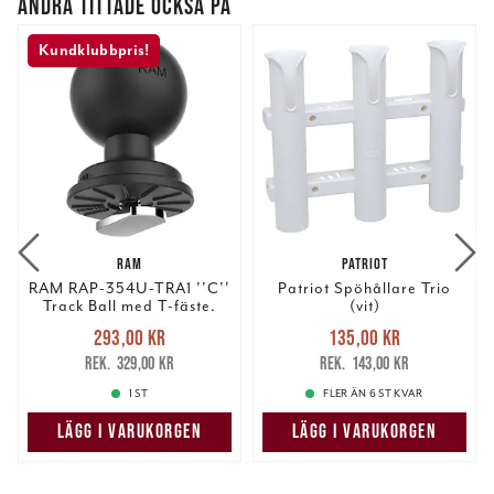
ANDRA TITTADE OCKSÅ PÅ
Kundklubbpris!
RAM
PATRIOT
RAM RAP-354U-TRA1 ''C''
Patriot Spöhållare Trio
Track Ball med T-fäste.
(vit)
Nuvarande pris
:
Nuvarande pris
:
293,00 kr
135,00 kr
293,00 kr
Tidigare pris
:
135,00 kr
Tidigare pris
:
329,00 kr
143,00 kr
329,00 kr
143,00 kr
1 ST
FLER ÄN 6 ST KVAR
LÄGG I VARUKORGEN
LÄGG I VARUKORGEN