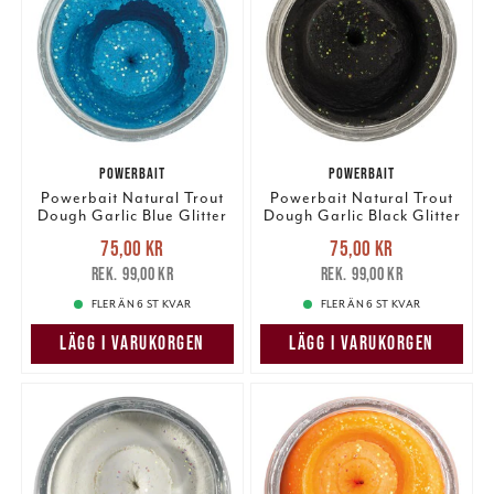
POWERBAIT
POWERBAIT
Powerbait Natural Trout
Powerbait Natural Trout
Dough Garlic Blue Glitter
Dough Garlic Black Glitter
Nuvarande pris
:
Nuvarande pris
:
75,00 kr
75,00 kr
75,00 kr
Tidigare pris
:
75,00 kr
Tidigare pris
:
99,00 kr
99,00 kr
99,00 kr
99,00 kr
FLER ÄN 6 ST KVAR
FLER ÄN 6 ST KVAR
LÄGG I VARUKORGEN
LÄGG I VARUKORGEN