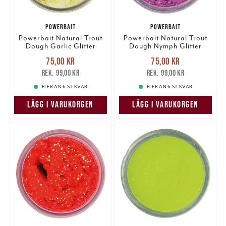
POWERBAIT
POWERBAIT
Powerbait Natural Trout
Powerbait Natural Trout
Dough Garlic Glitter
Dough Nymph Glitter
Nuvarande pris
:
Nuvarande pris
:
75,00 kr
75,00 kr
75,00 kr
Tidigare pris
:
75,00 kr
Tidigare pris
:
99,00 kr
99,00 kr
99,00 kr
99,00 kr
FLER ÄN 6 ST KVAR
FLER ÄN 6 ST KVAR
LÄGG I VARUKORGEN
LÄGG I VARUKORGEN