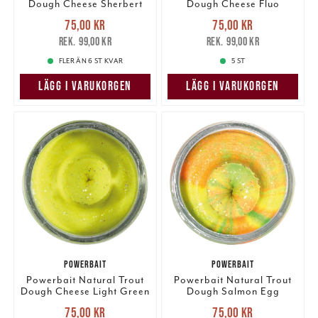
Dough Cheese Sherbert
Dough Cheese Fluo
Glitter
Orange Glitter
Nuvarande pris
:
Nuvarande pris
:
75,00 kr
75,00 kr
75,00 kr
Tidigare pris
:
75,00 kr
Tidigare pris
:
99,00 kr
99,00 kr
99,00 kr
99,00 kr
FLER ÄN 6 ST KVAR
5 ST
LÄGG I VARUKORGEN
LÄGG I VARUKORGEN
POWERBAIT
POWERBAIT
Powerbait Natural Trout
Powerbait Natural Trout
Dough Cheese Light Green
Dough Salmon Egg
Glitter
Rainbow Glitter
Nuvarande pris
:
Nuvarande pris
:
75,00 kr
75,00 kr