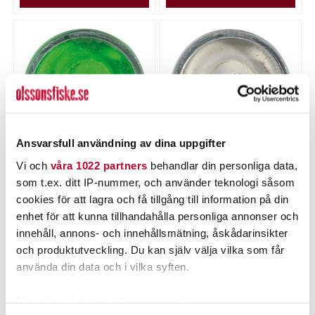
Ansvarsfull användning av dina uppgifter
Vi och
våra 1022 partners
behandlar din personliga data,
POWERBAIT
POWERBAIT
som t.ex. ditt IP-nummer, och använder teknologi såsom
Powerbait Natural Trout
Powerbait Natural Trout
Dough Garlic Spring
Dough Garlic White Glitter
cookies för att lagra och få tillgång till information på din
Green Glitter
Nuvarande pris
:
Nuvarande pris
:
enhet för att kunna tillhandahålla personliga annonser och
75,00 kr
75,00 kr
75,00 kr
Tidigare pris
:
75,00 kr
Tidigare pris
:
innehåll, annons- och innehållsmätning, åskådarinsikter
99,00 kr
99,00 kr
99,00 kr
99,00 kr
och produktutveckling. Du kan själv välja vilka som får
6 ST
FLER ÄN 6 ST KVAR
använda din data och i vilka syften.
LÄGG I VARUKORGEN
LÄGG I VARUKORGEN
Med din tillåtelse skulle vi även vilja: