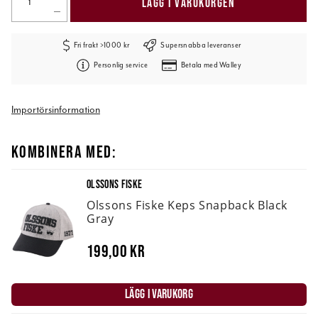
LÄGG I VARUKORGEN
Fri frakt >1000 kr
Supersnabba leveranser
Personlig service
Betala med Walley
Importörsinformation
KOMBINERA MED:
OLSSONS FISKE
Olssons Fiske Keps Snapback Black
Gray
199,00 kr
LÄGG I VARUKORG