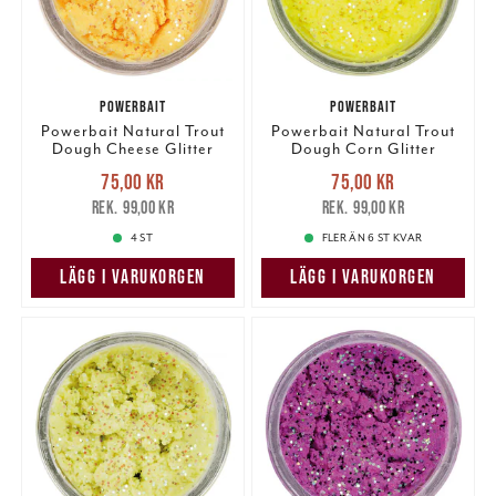
POWERBAIT
POWERBAIT
Powerbait Natural Trout
Powerbait Natural Trout
Dough Cheese Glitter
Dough Corn Glitter
Nuvarande pris
:
Nuvarande pris
:
75,00 kr
75,00 kr
75,00 kr
Tidigare pris
:
75,00 kr
Tidigare pris
:
99,00 kr
99,00 kr
99,00 kr
99,00 kr
4 ST
FLER ÄN 6 ST KVAR
LÄGG I VARUKORGEN
LÄGG I VARUKORGEN