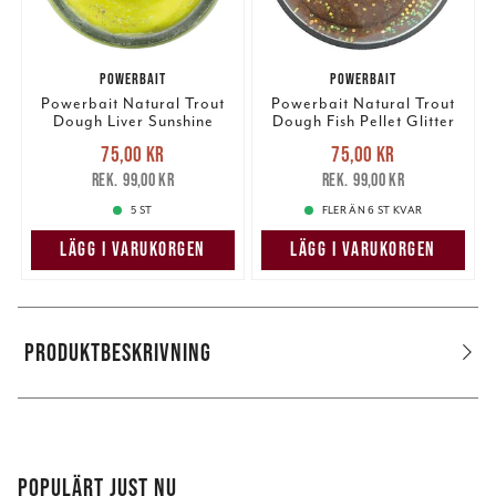
POWERBAIT
POWERBAIT
Powerbait Natural Trout
Powerbait Natural Trout
Dough Liver Sunshine
Dough Fish Pellet Glitter
Yellow Glitter
Nuvarande pris
:
Nuvarande pris
:
75,00 kr
75,00 kr
75,00 kr
Tidigare pris
:
75,00 kr
Tidigare pris
:
99,00 kr
99,00 kr
99,00 kr
99,00 kr
5 ST
FLER ÄN 6 ST KVAR
LÄGG I VARUKORGEN
LÄGG I VARUKORGEN
PRODUKTBESKRIVNING
POPULÄRT JUST NU