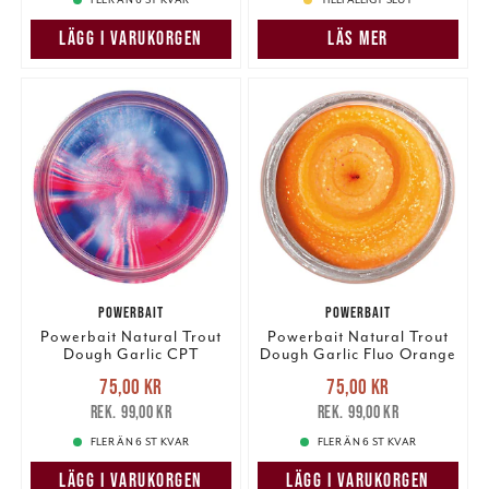
LÄGG I VARUKORGEN
LÄS MER
POWERBAIT
POWERBAIT
Powerbait Natural Trout
Powerbait Natural Trout
Dough Garlic CPT
Dough Garlic Fluo Orange
America Glitter
Glitter
Nuvarande pris
:
Nuvarande pris
:
75,00 kr
75,00 kr
75,00 kr
Tidigare pris
:
75,00 kr
Tidigare pris
:
99,00 kr
99,00 kr
99,00 kr
99,00 kr
FLER ÄN 6 ST KVAR
FLER ÄN 6 ST KVAR
LÄGG I VARUKORGEN
LÄGG I VARUKORGEN