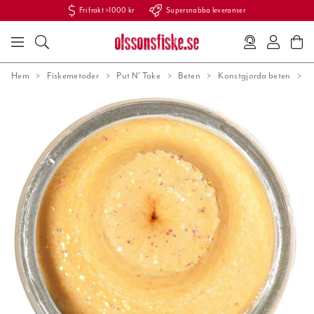
Fri frakt >1000 kr
Supersnabba leveranser
Hem
Fiskemetoder
Put N' Take
Beten
Konstgjorda beten
P