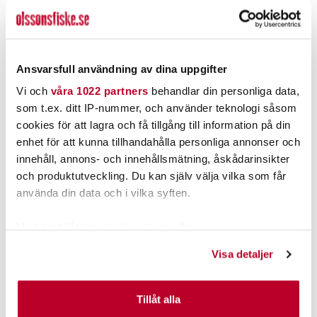
LÄGG I VARUKORGEN
Ansvarsfull användning av dina uppgifter
PRODUKTBESKRIVNING
Vi och
våra 1022 partners
behandlar din personliga data,
som t.ex. ditt IP-nummer, och använder teknologi såsom
cookies för att lagra och få tillgång till information på din
enhet för att kunna tillhandahålla personliga annonser och
POPULÄRT JUST NU
innehåll, annons- och innehållsmätning, åskådarinsikter
och produktutveckling. Du kan själv välja vilka som får
använda din data och i vilka syften.
Med din tillåtelse skulle vi även vilja:
Samla in information om din geografiska plats som
Visa detaljer
kan ha en noggrannhet på upp till flera meter
Identifiera din enhet genom att aktivt skanna den för
specifika kännetecken (fingeravtryck)
Tillåt alla
Ta reda på mer om hur dina personliga uppgifter