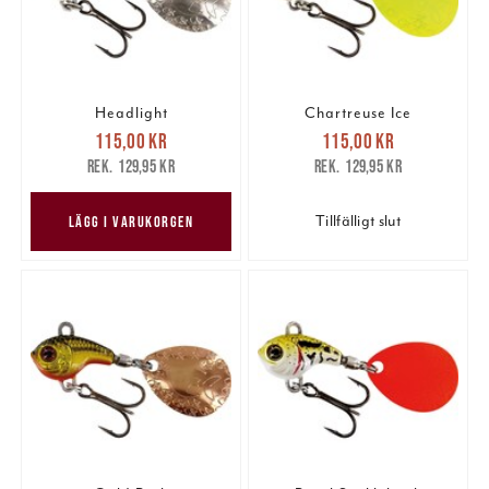
Headlight
Chartreuse Ice
Nuvarande pris
:
Nuvarande pris
:
115,00 kr
115,00 kr
115,00 kr
Tidigare pris
:
115,00 kr
Tidigare pris
:
129,95 kr
129,95 kr
129,95 kr
129,95 kr
Tillfälligt slut
LÄGG I VARUKORGEN