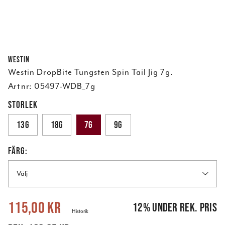
Westin
Westin DropBite Tungsten Spin Tail Jig 7g.
Art nr:
05497-WDB_7g
STORLEK
13g
18g
7g
9g
FÄRG:
Välj
Nuvarande pris
:
115,00 kr
Tidigare pris
:
129,95 kr
115,00 kr
12
%
under rek. pris
Historik