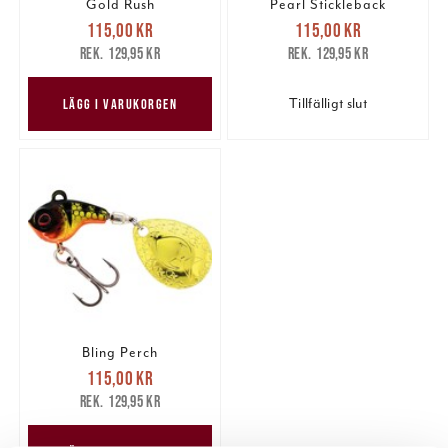
Gold Rush
Pearl Stickleback
Nuvarande pris
:
Nuvarande pris
:
115,00 kr
115,00 kr
115,00 kr
Tidigare pris
:
115,00 kr
Tidigare pris
:
129,95 kr
129,95 kr
129,95 kr
129,95 kr
Tillfälligt slut
LÄGG I VARUKORGEN
Bling Perch
Nuvarande pris
:
115,00 kr
115,00 kr
Tidigare pris
:
129,95 kr
129,95 kr