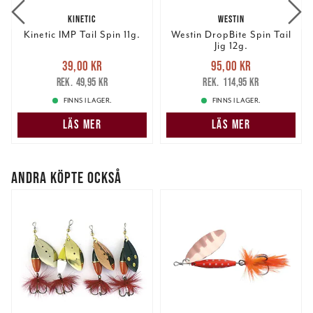
KINETIC
WESTIN
Kinetic IMP Tail Spin 11g.
Westin DropBite Spin Tail
Jig 12g.
Nuvarande pris
:
Nuvarande pris
:
39,00 kr
95,00 kr
39,00 kr
Tidigare pris
:
95,00 kr
Tidigare pris
:
49,95 kr
114,95 kr
49,95 kr
114,95 kr
FINNS I LAGER.
FINNS I LAGER.
LÄS MER
LÄS MER
ANDRA KÖPTE OCKSÅ