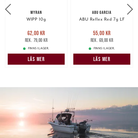
MYRAN
ABU GARCIA
WIPP 10g
ABU Reflex Red 7g LF
Nuvarande pris
:
Nuvarande pris
:
62,00 kr
55,00 kr
62,00 kr
Tidigare pris
:
55,00 kr
Tidigare pris
:
79,00 kr
69,00 kr
79,00 kr
69,00 kr
FINNS I LAGER.
FINNS I LAGER.
LÄS MER
LÄS MER