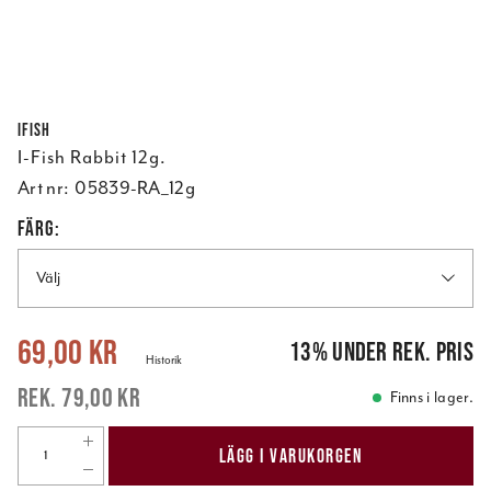
Ifish
I-Fish Rabbit 12g.
Art nr:
05839-RA_12g
FÄRG:
Välj
Nuvarande pris
:
69,00 kr
Tidigare pris
:
79,00 kr
69,00 kr
13
%
under rek. pris
Historik
79,00 kr
Finns i lager.
LÄGG I VARUKORGEN