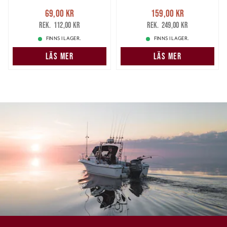
Nuvarande pris
:
Nuvarande pris
:
69,00 kr
159,00 kr
69,00 kr
Tidigare pris
:
159,00 kr
Tidigare pris
:
112,00 kr
249,00 kr
112,00 kr
249,00 kr
FINNS I LAGER.
FINNS I LAGER.
LÄS MER
LÄS MER