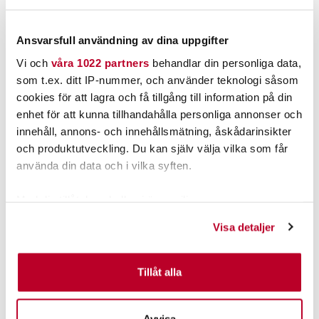
79,00 kr
79,00 kr
LÄGG I VARUKORGEN
LÄGG I VARUKORGEN
Ansvarsfull användning av dina uppgifter
Vi och
våra 1022 partners
behandlar din personliga data,
som t.ex. ditt IP-nummer, och använder teknologi såsom
cookies för att lagra och få tillgång till information på din
enhet för att kunna tillhandahålla personliga annonser och
innehåll, annons- och innehållsmätning, åskådarinsikter
och produktutveckling. Du kan själv välja vilka som får
använda din data och i vilka syften.
Med din tillåtelse skulle vi även vilja:
Fire in the Sky
SVFL
Samla in information om din geografiska plats som
Nuvarande pris
:
Nuvarande pris
:
Visa detaljer
69,00 kr
69,00 kr
kan ha en noggrannhet på upp till flera meter
69,00 kr
Tidigare pris
:
69,00 kr
Tidigare pris
:
79,00 kr
79,00 kr
79,00 kr
79,00 kr
Identifiera din enhet genom att aktivt skanna den för
specifika kännetecken (fingeravtryck)
Tillåt alla
LÄGG I VARUKORGEN
LÄGG I VARUKORGEN
Ta reda på mer om hur dina personliga uppgifter
behandlas och ställ in dina preferenser i
detaljsektionen
.
Avvisa