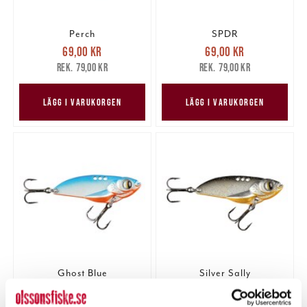
Perch
SPDR
Nuvarande pris
:
Nuvarande pris
:
69,00 kr
69,00 kr
69,00 kr
Tidigare pris
:
69,00 kr
Tidigare pris
:
79,00 kr
79,00 kr
79,00 kr
79,00 kr
LÄGG I VARUKORGEN
LÄGG I VARUKORGEN
Ghost Blue
Silver Sally
Nuvarande pris
:
Nuvarande pris
:
69,00 kr
69,00 kr
69,00 kr
Tidigare pris
:
69,00 kr
Tidigare pris
:
79,00 kr
79,00 kr