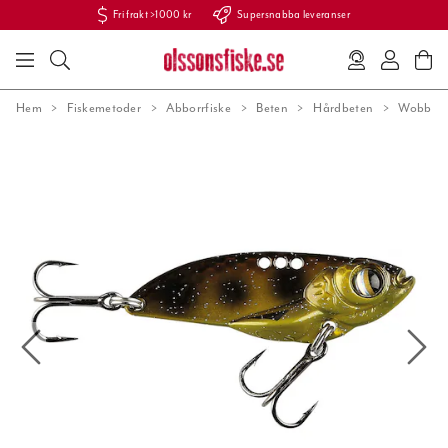
Fri frakt >1000 kr
Supersnabba leveranser
Hem
Fiskemetoder
Abborrfiske
Beten
Hårdbeten
Wobbler