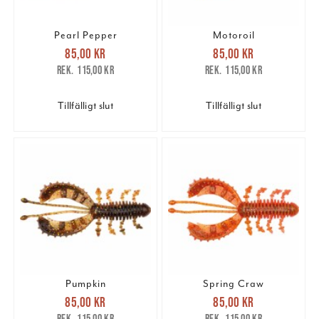
Pearl Pepper
Motoroil
Nuvarande pris
:
Nuvarande pris
:
85,00 kr
85,00 kr
85,00 kr
Tidigare pris
:
85,00 kr
Tidigare pris
:
115,00 kr
115,00 kr
115,00 kr
115,00 kr
Tillfälligt slut
Tillfälligt slut
Pumpkin
Spring Craw
Nuvarande pris
:
Nuvarande pris
:
85,00 kr
85,00 kr
85,00 kr
Tidigare pris
:
85,00 kr
Tidigare pris
:
115,00 kr
115,00 kr