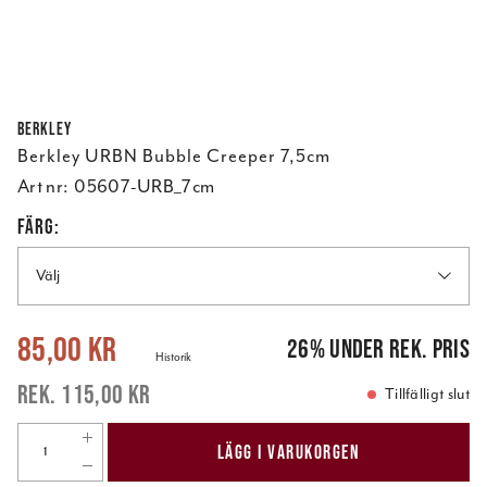
Berkley
Berkley URBN Bubble Creeper 7,5cm
Art nr:
05607-URB_7cm
FÄRG:
Välj
Nuvarande pris
:
85,00 kr
Tidigare pris
:
115,00 kr
85,00 kr
26
%
under rek. pris
Historik
115,00 kr
Tillfälligt slut
LÄGG I VARUKORGEN