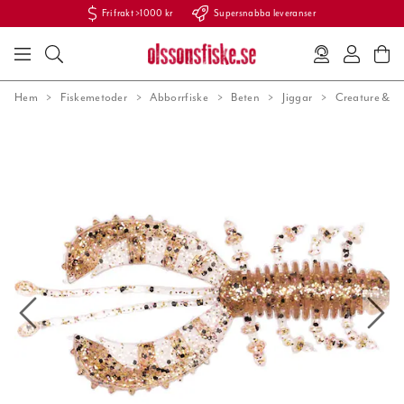
Fri frakt >1000 kr
Supersnabba leveranser
Hem
Fiskemetoder
Abborrfiske
Beten
Jiggar
Creature & kr