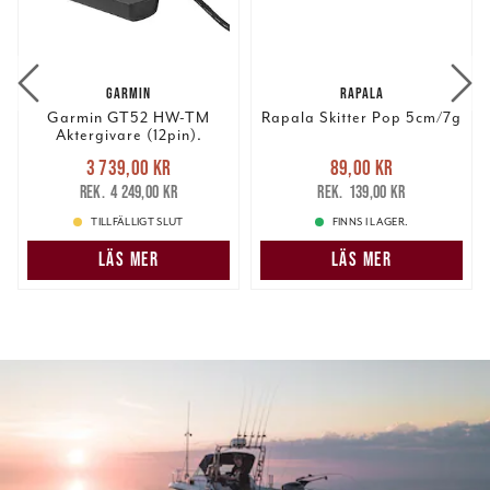
GARMIN
RAPALA
Garmin GT52 HW-TM
Rapala Skitter Pop 5cm/7g
Aktergivare (12pin).
Nuvarande pris
:
Nuvarande pris
:
3 739,00 kr
89,00 kr
3 739,00 kr
Tidigare pris
:
89,00 kr
Tidigare pris
:
4 249,00 kr
139,00 kr
4 249,00 kr
139,00 kr
TILLFÄLLIGT SLUT
FINNS I LAGER.
LÄS MER
LÄS MER