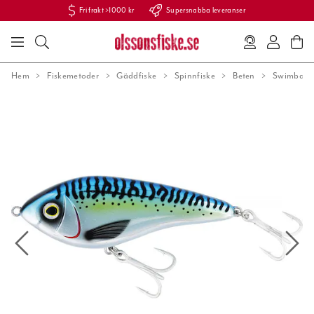
Fri frakt >1000 kr
Supersnabba leveranser
Hem
Fiskemetoder
Gäddfiske
Spinnfiske
Beten
Swimbaits