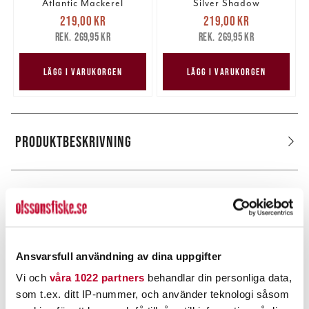
Atlantic Mackerel
Silver Shadow
Nuvarande pris
:
Nuvarande pris
:
219,00 kr
219,00 kr
219,00 kr
Tidigare pris
:
219,00 kr
Tidigare pris
:
269,95 kr
269,95 kr
269,95 kr
269,95 kr
LÄGG I VARUKORGEN
LÄGG I VARUKORGEN
PRODUKTBESKRIVNING
POPULÄRT JUST NU
Ansvarsfull användning av dina uppgifter
Vi och
våra 1022 partners
behandlar din personliga data,
som t.ex. ditt IP-nummer, och använder teknologi såsom