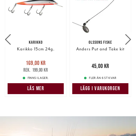
KARIKKO
OLSSONS FISKE
Karikko 15cm 24g.
Anders Put and Take kit
Nuvarande pris
:
169,00 kr
169,00 kr
Tidigare pris
:
Pris
:
45,00 kr
45,00 kr
199,00 kr
199,00 kr
FINNS I LAGER.
FLER ÄN 6 ST KVAR
LÄS MER
LÄGG I VARUKORGEN