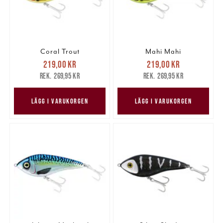
Coral Trout
Mahi Mahi
Nuvarande pris
:
Nuvarande pris
:
219,00 kr
219,00 kr
219,00 kr
Tidigare pris
:
219,00 kr
Tidigare pris
:
269,95 kr
269,95 kr
269,95 kr
269,95 kr
LÄGG I VARUKORGEN
LÄGG I VARUKORGEN