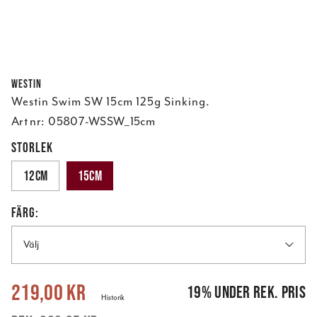
Westin
Westin Swim SW 15cm 125g Sinking.
Art nr:
05807-WSSW_15cm
STORLEK
12cm
15cm
FÄRG:
Välj
Nuvarande pris
:
219,00 kr
Tidigare pris
:
269,95 kr
219,00 kr
19
%
under rek. pris
Historik