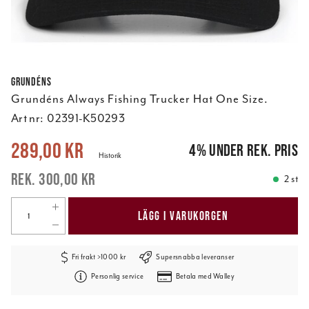
Grundéns
Grundéns Always Fishing Trucker Hat One Size.
Art nr:
02391-K50293
Nuvarande pris
:
289,00 kr
Tidigare pris
:
300,00 kr
289,00 kr
4
%
under rek. pris
Historik
300,00 kr
2 st
LÄGG I VARUKORGEN
Fri frakt >1000 kr
Supersnabba leveranser
Personlig service
Betala med Walley