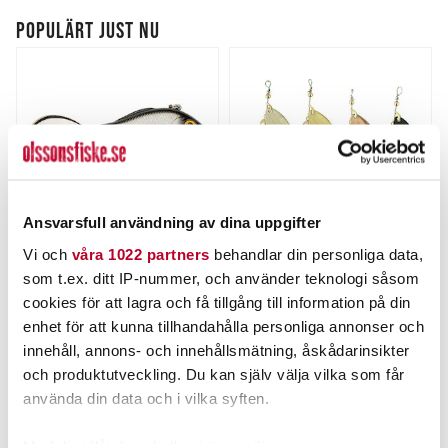
POPULÄRT JUST NU
Ansvarsfull användning av dina uppgifter
Vi och
våra 1022 partners
behandlar din personliga data,
BERKLEY
MYRAN
som t.ex. ditt IP-nummer, och använder teknologi såsom
Berkley Power Bait Pulse
MIRA 15g
cookies för att lagra och få tillgång till information på din
Spintail XL 18g.
Nuvarande pris
:
Nuvarande pris
:
enhet för att kunna tillhandahålla personliga annonser och
99,00 kr
67,00 kr
99,00 kr
Tidigare pris
:
67,00 kr
Tidigare pris
:
innehåll, annons- och innehållsmätning, åskådarinsikter
129,00 kr
89,00 kr
129,00 kr
89,00 kr
och produktutveckling. Du kan själv välja vilka som får
FINNS I LAGER.
FINNS I LAGER.
använda din data och i vilka syften.
LÄS MER
LÄS MER
Med din tillåtelse skulle vi även vilja: