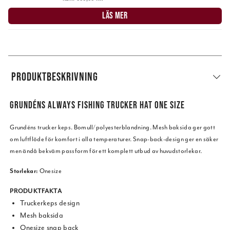
LÄS MER
PRODUKTBESKRIVNING
GRUNDÉNS ALWAYS FISHING TRUCKER HAT ONE SIZE
Grundéns trucker keps. Bomull/polyesterblandning. Mesh baksida ger gott
om luftflöde för komfort i alla temperaturer. Snap-back-design ger en säker
men ändå bekväm passform för ett komplett utbud av huvudstorlekar.
Storlekar:
Onesize
PRODUKTFAKTA
Truckerkeps design
Mesh baksida
Onesize snap back