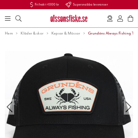
Fri frakt >1000 kr
Supersnabba leveranser
Hem
Kläder & skor
Kepsar & Mössor
Grundéns Always Fishing Tru