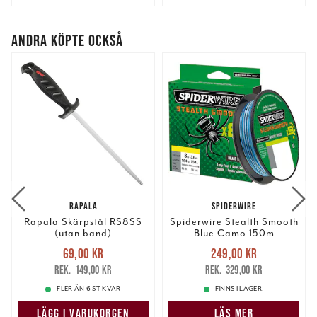
ANDRA KÖPTE OCKSÅ
RAPALA
SPIDERWIRE
Rapala Skärpstål RS8SS
Spiderwire Stealth Smooth
(utan band)
Blue Camo 150m
Nuvarande pris
:
Nuvarande pris
:
69,00 kr
249,00 kr
69,00 kr
Tidigare pris
:
249,00 kr
Tidigare pris
:
149,00 kr
329,00 kr
149,00 kr
329,00 kr
FLER ÄN 6 ST KVAR
FINNS I LAGER.
LÄGG I VARUKORGEN
LÄS MER