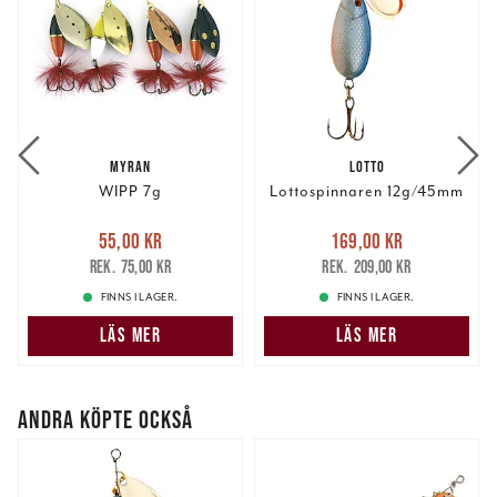
MYRAN
LOTTO
WIPP 7g
Lottospinnaren 12g/45mm
Nuvarande pris
:
Nuvarande pris
:
55,00 kr
169,00 kr
55,00 kr
Tidigare pris
:
169,00 kr
Tidigare pris
:
75,00 kr
209,00 kr
75,00 kr
209,00 kr
FINNS I LAGER.
FINNS I LAGER.
LÄS MER
LÄS MER
ANDRA KÖPTE OCKSÅ