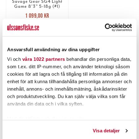
Savage Gear SG4 Light
Game 8'3" 5-18g (#1)
Nuvarande pris
:
1 099,00 kr
1 099,00 kr
Tidigare pris
:
1 349,00 kr
1 349,00 kr
TILLFÄLLIGT SLUT
LÄS MER
Ansvarsfull användning av dina uppgifter
Vi och
våra 1022 partners
behandlar din personliga data,
som t.ex. ditt IP-nummer, och använder teknologi såsom
PRODUKTBESKRIVNING
cookies för att lagra och få tillgång till information på din
enhet för att kunna tillhandahålla personliga annonser och
innehåll, annons- och innehållsmätning, åskådarinsikter
och produktutveckling. Du kan själv välja vilka som får
använda din data och i vilka syften.
POPULÄRT JUST NU
Med din tillåtelse skulle vi även vilja:
Samla in information om din geografiska plats som
Visa detaljer
kan ha en noggrannhet på upp till flera meter