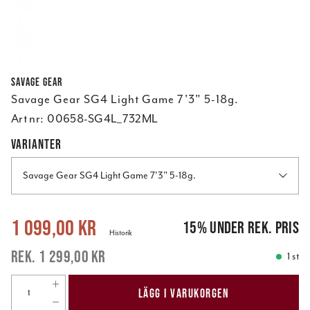
Savage Gear
Savage Gear SG4 Light Game 7'3" 5-18g.
Art nr:
00658-SG4L_732ML
VARIANTER
Savage Gear SG4 Light Game 7'3" 5-18g.
Nuvarande pris
:
1 099,00 kr
Tidigare pris
:
1 299,00 kr
1 099,00 kr
15
%
under rek. pris
Historik
1 299,00 kr
1 st
LÄGG I VARUKORGEN