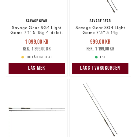
SAVAGE GEAR
SAVAGE GEAR
Savage Gear SG4 Light
Savage Gear SG4 Light
Game 7'1" 5-18g 4-delat.
Game 7'3" 3-14g
Nuvarande pris
:
Nuvarande pris
:
1 099,00 kr
999,00 kr
1 099,00 kr
Tidigare pris
:
999,00 kr
Tidigare pris
:
1 399,00 kr
1 199,00 kr
1 399,00 kr
1 199,00 kr
TILLFÄLLIGT SLUT
1 ST
LÄS MER
LÄGG I VARUKORGEN