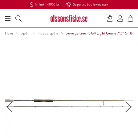
Fri frakt >1000 kr
Supersnabba leveranser
Hem
Spön
Haspelspön
Savage Gear SG4 Light Game 7'3" 5-18g.