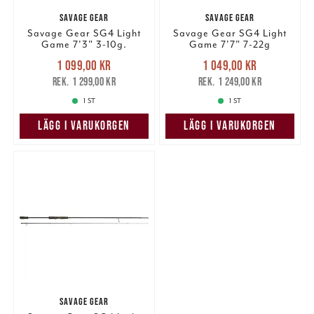
SAVAGE GEAR
SAVAGE GEAR
Savage Gear SG4 Light
Savage Gear SG4 Light
Game 7'3" 3-10g.
Game 7'7" 7-22g
Nuvarande pris
:
Nuvarande pris
:
1 099,00 kr
1 049,00 kr
1 099,00 kr
Tidigare pris
:
1 049,00 kr
Tidigare pris
:
1 299,00 kr
1 249,00 kr
1 299,00 kr
1 249,00 kr
1 ST
1 ST
LÄGG I VARUKORGEN
LÄGG I VARUKORGEN
SAVAGE GEAR