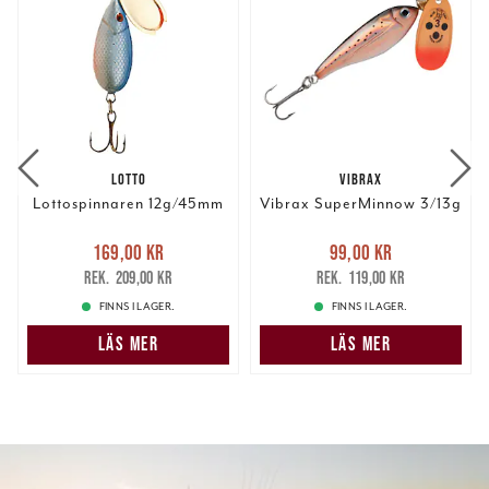
LOTTO
VIBRAX
Lottospinnaren 12g/45mm
Vibrax SuperMinnow 3/13g
Nuvarande pris
:
Nuvarande pris
:
169,00 kr
99,00 kr
169,00 kr
Tidigare pris
:
99,00 kr
Tidigare pris
:
209,00 kr
119,00 kr
209,00 kr
119,00 kr
FINNS I LAGER.
FINNS I LAGER.
LÄS MER
LÄS MER