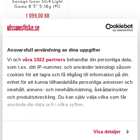
Savage Gear SG4 Light
Game 8'3" 5-18g (#1)
Nuvarande pris
:
1 099,00 kr
1 099,00 kr
Tidigare pris
:
1 349,00 kr
1 349,00 kr
TILLFÄLLIGT SLUT
LÄS MER
Ansvarsfull användning av dina uppgifter
Vi och
våra 1022 partners
behandlar din personliga data,
som t.ex. ditt IP-nummer, och använder teknologi såsom
PRODUKTBESKRIVNING
cookies för att lagra och få tillgång till information på din
enhet för att kunna tillhandahålla personliga annonser och
innehåll, annons- och innehållsmätning, åskådarinsikter
och produktutveckling. Du kan själv välja vilka som får
använda din data och i vilka syften.
POPULÄRT JUST NU
Med din tillåtelse skulle vi även vilja:
Samla in information om din geografiska plats som
Visa detaljer
kan ha en noggrannhet på upp till flera meter