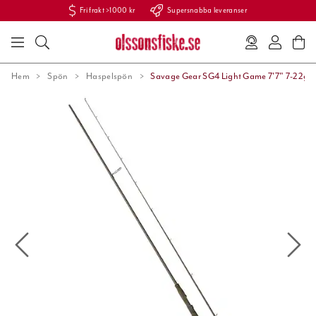
Fri frakt >1000 kr
Supersnabba leveranser
Hem
Spön
Haspelspön
Savage Gear SG4 Light Game 7'7" 7-22g