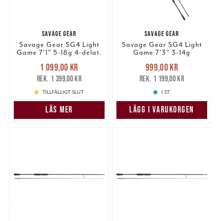
SAVAGE GEAR
SAVAGE GEAR
Savage Gear SG4 Light
Savage Gear SG4 Light
Game 7'1" 5-18g 4-delat.
Game 7'3" 3-14g
Nuvarande pris
:
Nuvarande pris
:
1 099,00 kr
999,00 kr
1 099,00 kr
Tidigare pris
:
999,00 kr
Tidigare pris
:
1 399,00 kr
1 199,00 kr
1 399,00 kr
1 199,00 kr
TILLFÄLLIGT SLUT
1 ST
LÄS MER
LÄGG I VARUKORGEN