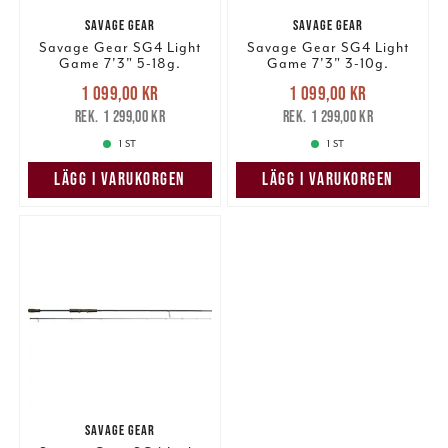
SAVAGE GEAR
SAVAGE GEAR
Savage Gear SG4 Light
Savage Gear SG4 Light
Game 7'3" 5-18g.
Game 7'3" 3-10g.
Nuvarande pris
:
Nuvarande pris
:
1 099,00 kr
1 099,00 kr
1 099,00 kr
Tidigare pris
:
1 099,00 kr
Tidigare pris
:
1 299,00 kr
1 299,00 kr
1 299,00 kr
1 299,00 kr
1 ST
1 ST
LÄGG I VARUKORGEN
LÄGG I VARUKORGEN
SAVAGE GEAR