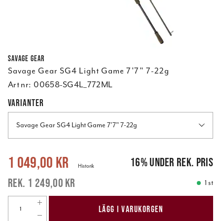
Savage Gear
Savage Gear SG4 Light Game 7'7" 7-22g
Art nr:
00658-SG4L_772ML
VARIANTER
Savage Gear SG4 Light Game 7'7" 7-22g
Nuvarande pris
:
1 049,00 kr
Tidigare pris
:
1 249,00 kr
1 049,00 kr
16
%
under rek. pris
Historik
1 249,00 kr
1 st
LÄGG I VARUKORGEN