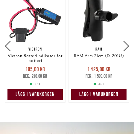
VICTRON
RAM
Victron Batteriindikator för
RAM Arm 21cm (D-201U)
batteri
Nuvarande pris
:
Nuvarande pris
:
195,00 kr
1 425,00 kr
195,00 kr
Tidigare pris
:
1 425,00 kr
Tidigare pris
:
210,00 kr
1 599,00 kr
210,00 kr
1 599,00 kr
2 ST
3 ST
LÄGG I VARUKORGEN
LÄGG I VARUKORGEN