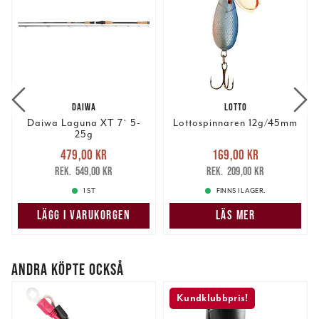
DAIWA
LOTTO
Daiwa Laguna XT 7` 5-
Lottospinnaren 12g/45mm
25g
Nuvarande pris
:
Nuvarande pris
:
479,00 kr
169,00 kr
479,00 kr
Tidigare pris
:
169,00 kr
Tidigare pris
:
549,00 kr
209,00 kr
549,00 kr
209,00 kr
1 ST
FINNS I LAGER.
LÄGG I VARUKORGEN
LÄS MER
ANDRA KÖPTE OCKSÅ
Kundklubbpris!